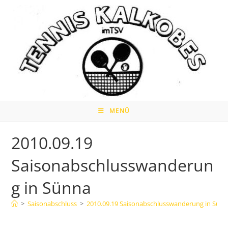
Zum
Inhalt
springen
MENÜ
2010.09.19
Saisonabschlusswanderun
g in Sünna
>
Saisonabschluss
>
2010.09.19 Saisonabschlusswanderung in Sün