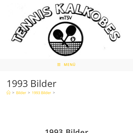
Zum
Inhalt
springen
MENÜ
1993 Bilder
>
Bilder
>
1993 Bilder
>
1993 Bilder