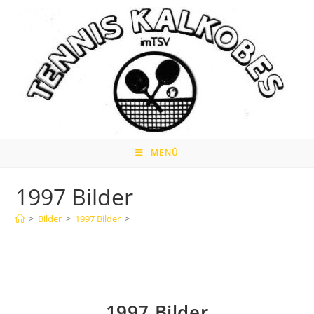
Zum
Inhalt
springen
MENÜ
1997 Bilder
>
Bilder
>
1997 Bilder
>
1997 Bilder