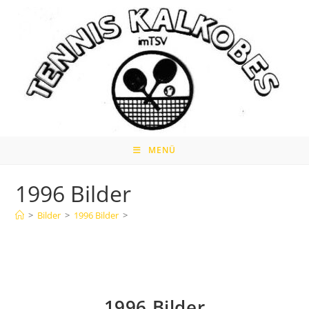
Zum
Inhalt
springen
MENÜ
1996 Bilder
>
Bilder
>
1996 Bilder
>
1996 Bilder