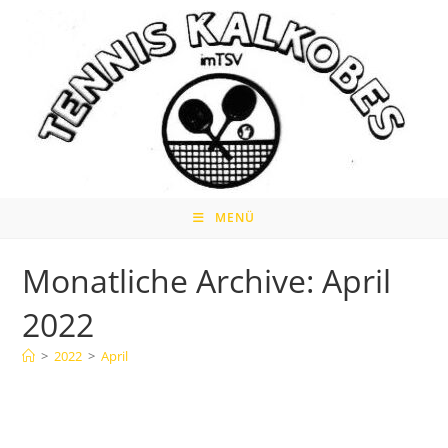
Zum
Inhalt
springen
MENÜ
Monatliche Archive: April
2022
>
2022
>
April