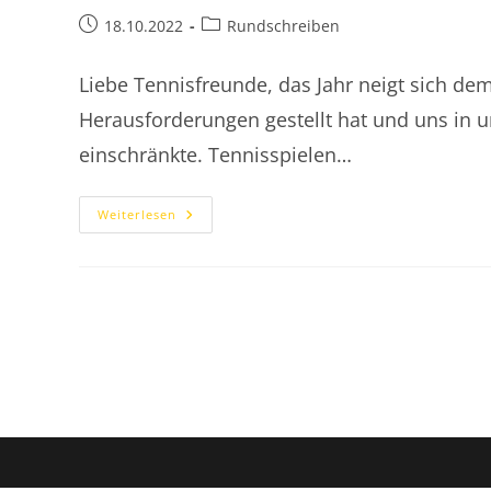
Beitrag
Beitrags-
18.10.2022
Rundschreiben
veröffentlicht:
Kategorie:
Liebe Tennisfreunde, das Jahr neigt sich dem
Herausforderungen gestellt hat und uns in 
einschränkte. Tennisspielen…
2021.12.21
Weiterlesen
Brief
Des
1.
Vorsitzenden