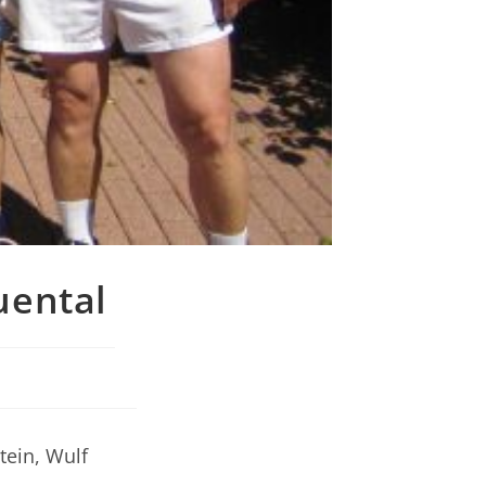
uental
tein, Wulf