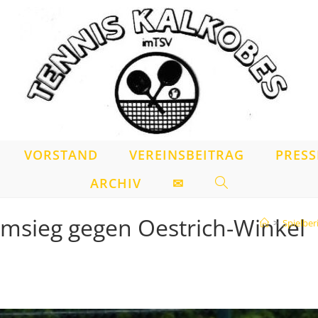
VORSTAND
VEREINSBEITRAG
PRESS
ARCHIV
✉
WEBSITE-
SUCHE
imsieg gegen Oestrich-Winkel
>
Spielber
UMSCHALTEN