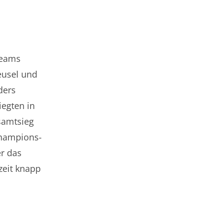
Teams
eusel und
ders
iegten in
samtsieg
Champions-
er das
zeit knapp