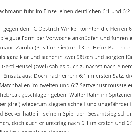
achmann fuhr im Einzel einen deutlichen 6:1 und 6:2 
l gegen den TC Oestrich-Winkel konnten die Herren 6
 die gute Form der Vorwoche anknüpfen und fuhren e
rmann Zaruba (Position vier) und Karl-Heinz Bachman
ils ganz klar und sicher in zwei Sätzen und sorgten für
i Gerd Heusel (zwei) sah es auch zunächst nach eine
n Einsatz aus: Doch nach einem 6:1 im ersten Satz, dr
atchbällen im zweiten und 6:7 Satzverlust musste er
iebreak geschlagen geben. Walter Rahn im Spitzenei
r (drei) wiederum siegten schnell und ungefährdet i
d Becker hätte in seinem Spiel den Gesamtsieg schon
en, doch auch er unterlag nach 6:1 im ersten und 6: