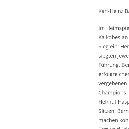
Karl-Heinz B
Im Heimspie
Kalkobes an
Sieg ein: He
siegten jewe
Führung. Be
erfolgreiche
vergebenen M
Champions-T
Helmut Haspe
Sätzen. Bern
machen könn