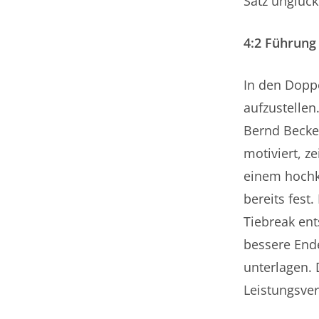
Satz unglüc
4:2 Führung
In den Doppe
aufzustellen
Bernd Becke
motiviert, z
einem hochk
bereits fest
Tiebreak ent
bessere Ende
unterlagen. 
Leistungsver