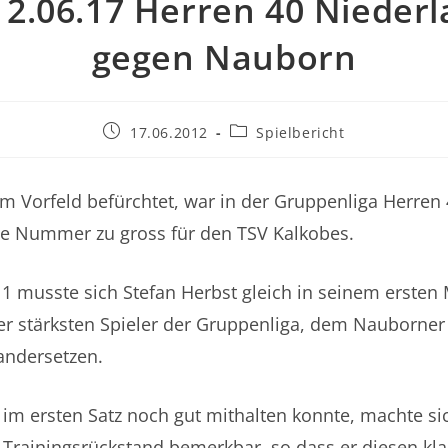
12.06.17 Herren 40 Niederl
gegen Nauborn
Beitrag
Beitrags-
17.06.2012
Spielbericht
veröffentlicht:
Kategorie:
im Vorfeld befürchtet, war in der Gruppenliga Herren
e Nummer zu gross für den TSV Kalkobes.
 musste sich Stefan Herbst gleich in seinem ersten
er stärksten Spieler der Gruppenliga, dem Nauborner
andersetzen.
im ersten Satz noch gut mithalten konnte, machte si
 Trainingsrückstand bemerkbar, so dass er diesen klar