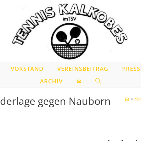
VORSTAND
VEREINSBEITRAG
PRESS
ARCHIV
✉
WEBSITE-
SUCHE
ederlage gegen Nauborn
>
Spi
UMSCHALTEN