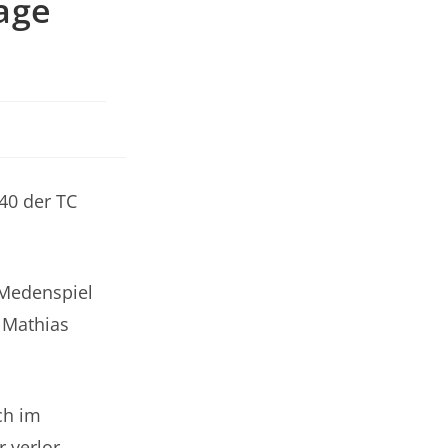
age
 40 der TC
 Medenspiel
 Mathias
ch im
 verlor.