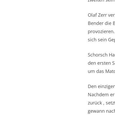
Olaf Zerr ve
Bender die B
provozieren.
sich sein Ge
Schorsch Hac
den ersten S
um das Matc
Den einzige
Nachdem er d
zurück , set
gewann nach