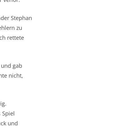
nder Stephan
ehlern zu
ch rettete
l und gab
hte nicht,
ig.
 Spiel
uck und