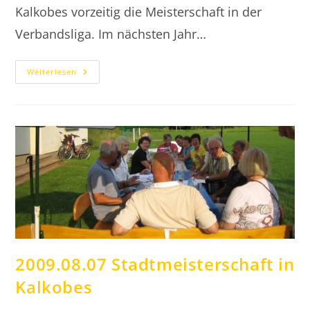
Kalkobes vorzeitig die Meisterschaft in der
Verbandsliga. Im nächsten Jahr…
2009.08.22
Weiterlesen
Herren
50
Sprung
In
Die
Hessenliga
2009.08.07 Stadtmeisterschaft in
Kalkobes