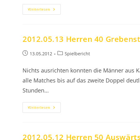
2012.05.19
Weiterlesen
Herren
50
Niederlage
Gegen
Bad
Homburg
2012.05.13 Herren 40 Grebens
Beitrag
Beitrags-
13.05.2012
Spielbericht
veröffentlicht:
Kategorie:
Nichts ausrichten konnten die Männer aus K
alle Matches bis auf das zweite Doppel deut
Stunden…
2012.05.13
Weiterlesen
Herren
40
Grebenstein
Übermächtiger
Gegner
2012.05.12 Herren 50 Auswärts